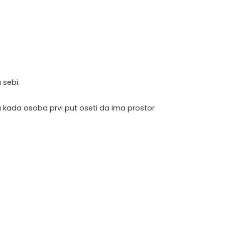
 sebi.
a kada osoba prvi put oseti da ima prostor