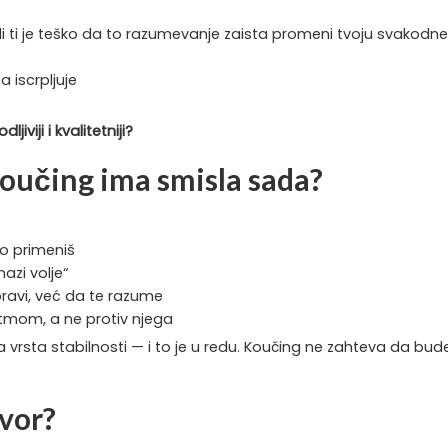
ali ti je teško da to razumevanje zaista promeni tvoju svakodn
 iscrpljuje
viji i kvalitetniji?
koučing ima smisla sada?
to primeniš
azi volje“
ravi, već da te razume
ritmom, a ne protiv njega
a vrsta stabilnosti — i to je u redu. Koučing ne zahteva da 
ovor?