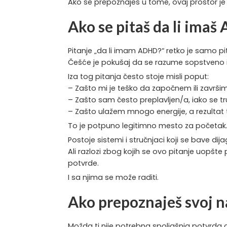
Ako se prepoznaješ u tome, ovaj prostor je
Ako se pitaš da li ima
Pitanje „da li imam ADHD?“ retko je samo pita
Češće je pokušaj da se razume sopstveno 
Iza tog pitanja često stoje misli poput:
– Zašto mi je teško da započnem ili završim
– Zašto sam često preplavljen/a, iako se t
– Zašto ulažem mnogo energije, a rezultat 
To je potpuno legitimno mesto za početak
Postoje sistemi i stručnjaci koji se bave di
Ali razlozi zbog kojih se ovo pitanje uopšte
potvrde.
I sa njima se može raditi.
Ako prepoznaješ svoj na
Možda ti nije potrebna spoljašnja potvrda d