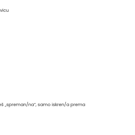
evicu
budeš „spreman/na“, samo iskren/a prema