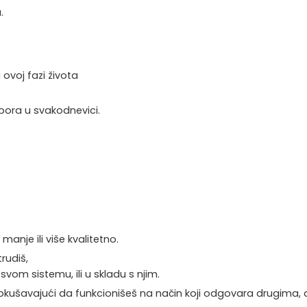
.
voj fazi života
apora u svakodnevici.
manje ili više kvalitetno.
rudiš,
vom sistemu, ili u skladu s njim.
ušavajući da funkcionišeš na način koji odgovara drugima, a