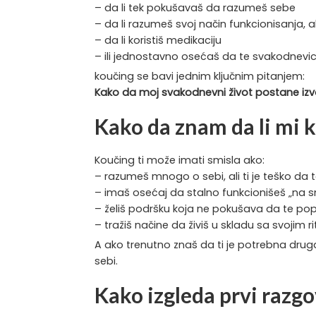
– da li tek pokušavaš da razumeš sebe
– da li razumeš svoj način funkcionisanja, 
– da li koristiš medikaciju
– ili jednostavno osećaš da te svakodnevica
koučing se bavi jednim ključnim pitanjem:
Kako da moj svakodnevni život postane izvodlji
Kako da znam da li mi 
Koučing ti može imati smisla ako:
– razumeš mnogo o sebi, ali ti je teško da 
– imaš osećaj da stalno funkcionišeš „na sn
– želiš podršku koja ne pokušava da te pop
– tražiš načine da živiš u skladu sa svojim 
A ako trenutno znaš da ti je potrebna drug
sebi.
Kako izgleda prvi razg