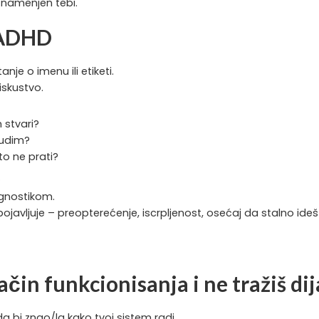
 namenjen tebi.
š ADHD
nje o imenu ili etiketi.
iskustvo.
 stvari?
rudim?
to ne prati?
.
jagnostikom.
 pojavljuje – preopterećenje, iscrpljenost, osećaj da stalno ide
čin funkcionisanja i ne tražiš di
a bi znao/la kako tvoj sistem radi.