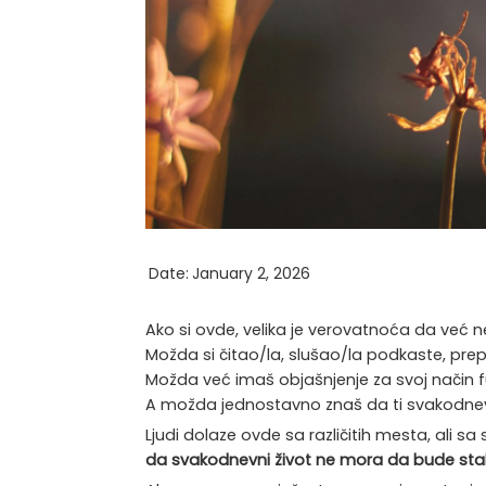
Date:
January 2, 2026
Ako si ovde, velika je verovatnoća da ve
Možda si čitao/la, slušao/la podkaste, pr
Možda već imaš objašnjenje za svoj način f
A možda jednostavno znaš da ti svakodnevic
Ljudi dolaze ovde sa različitih mesta, ali sa
da svakodnevni život ne mora da bude stal