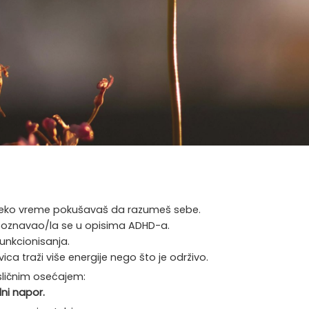
ć neko vreme pokušavaš da razumeš sebe.
epoznavao/la se u opisima ADHD-a.
unkcionisanja.
a traži više energije nego što je održivo.
 sličnim osećajem:
ni napor.