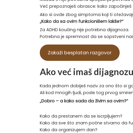
Već prepoznaješ obrasce: kako započinješ stv
Ako si ovde zbog simptoma koji ti otežavaju ž
„Kako da sa ovim funkcionišem lakše?“
Za ADHD koučing nije potrebna dijagnoza.
Potrebna je spremnost da se sopstveni nači
Zakaži besplatan razgovor
Ako već imaš dijagnoz
Kada jednom dobiješ naziv za ono što si 
Ali kod mnogih ljudi, posle tog prvog smiren
„Dobro – a kako sada da živim sa ovim?“
Kako da prestanem da se iscrpljujem?
Kako da sve što znam počne stvarno da fun
Kako da organizujem dan?