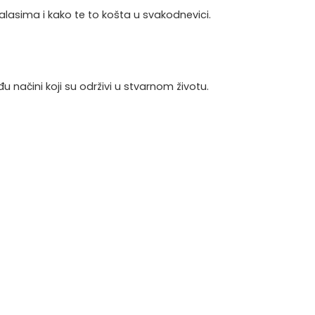
talasima i kako te to košta u svakodnevici.
načini koji su održivi u stvarnom životu.