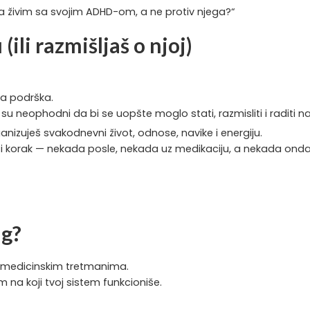
 da živim sa svojim ADHD-om, a ne protiv njega?“
(ili razmišljaš o njoj)
na podrška.
su neophodni da bi se uopšte moglo stati, razmisliti i raditi na
nizuješ svakodnevni život, odnose, navike i energiju.
eći korak — nekada posle, nekada uz medikaciju, a nekada ond
ng?
i medicinskim tretmanima.
na koji tvoj sistem funkcioniše.