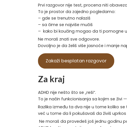
Prvi razgovor nije test, procena niti obaveza
To je prostor da zajedno pogledamo:
– gde se trenutno nalaziš
– sa čime se najviše mučiš
– kako bi koučing mogao da ti pomogne u o
Ne moraš znati sve odgovore.
Dovoljno je da želiš više jasnoće i manje n
Zakaži besplatan razgovor
Za kraj
ADHD nije nešto što se „reši“.
To je način funkcionisanja sa kojim se živi — 
Razlika između ta dva nije u tome koliko se t
već u tome da li pokušavaš da živiš uprkos s
Ne moraš da provedeš još jednu godinu pok