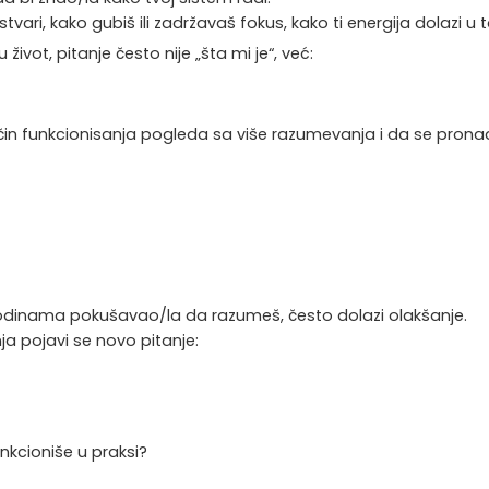
ari, kako gubiš ili zadržavaš fokus, kako ti energija dolazi u 
ivot, pitanje često nije „šta mi je“, već:
n funkcionisanja pogleda sa više razumevanja i da se pronađu 
u
godinama pokušavao/la da razumeš, često dolazi olakšanje.
ja pojavi se novo pitanje:
kcioniše u praksi?