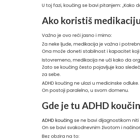
U toj fazi, koučing se bavi pitanjem: „Kako
Ako koristiš medikaciju 
Važno je ovo reći jasno i mirno:
Za neke ljude, medikacija je važna i potreb
Ona može doneti stabilnost i kapacitet koji 
Istovremeno, medikacija ne uči kako da orga
Zato se koučing često pojavljuje kao sled
za sebe.
ADHD koučing ne ulazi u medicinske odluke.
On postoji paralelno, u svom domenu.
Gde je tu ADHD kouči
ADHD koučing
se ne bavi dijagnostikom nit
On se bavi svakodnevnim životom i načinom 
Bez obzira na to: